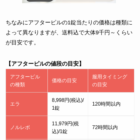
ちなみにアフターピルの1錠当たりの価格は種類に
よって異なりますが、
送料込で大体9千円～くらい
が目安
です。
【アフターピルの値段の目安】
アフターピル
服用タイミング
価格の目安
の種類
の目安
8,998円(税込)/
エラ
120時間以内
1錠
11,979円(税
ノルレボ
72時間以内
込)/1錠