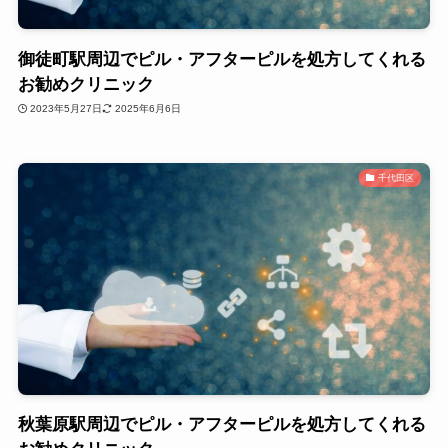
御徒町駅周辺でピル・アフターピルを処方してくれる
お勧めクリニック
2023年5月27日
2025年6月6日
千代田区
秋葉原駅周辺でピル・アフターピルを処方してくれる