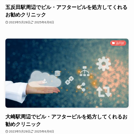
五反田駅周辺でピル・アフターピルを処方してくれる
お勧めクリニック
2023年5月29日
2025年6月6日
品川区
大崎駅周辺でピル・アフターピルを処方してくれるお
勧めクリニック
2023年5月29日
2025年6月6日