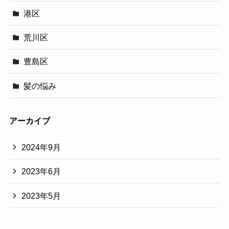
港区
荒川区
豊島区
髪の悩み
アーカイブ
2024年9月
2023年6月
2023年5月